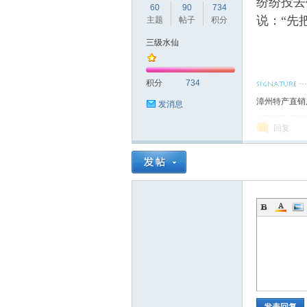
纷纷投去
60
90
734
说：“先
主题
帖子
积分
三级水仙
仙
积分
734
漳州特产直销
发消息
回复
花
发表回复