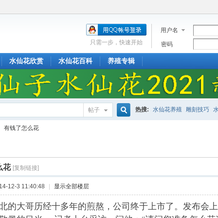
用户名
只需一步，快速开始
密码
水仙花欣赏
水仙花百科
养殖专辑
热搜:
水仙花养殖
雕刻技巧
帖子
搜
有钱了怎么花
索
么花
[复制链接]
-12-3 11:40:48
|
显示全部楼层
北的大哥历经十多年的煎熬，公司终于上市了。发布会上