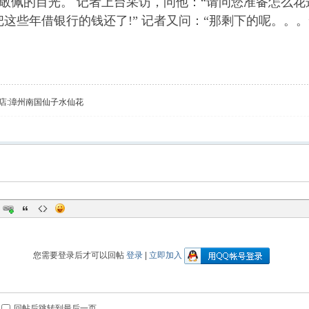
敬佩的目光。 记者上台采访，问他：“请问您准备怎么花
把这些年借银行的钱还了!” 记者又问：“那剩下的呢。。。
店:
漳州南国仙子水仙花
您需要登录后才可以回帖
登录
|
立即加入
回帖后跳转到最后一页