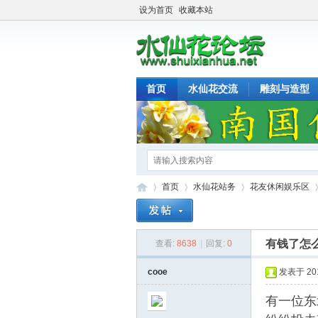
设为首页
收藏本站
首页
水仙花交流
雕刻与造型
首页
水仙花站务
花友休闲娱乐区
有钱了怎
查看:
8638
|
回复:
0
水
»
›
›
›
cooe
发表于 2014
有一位东