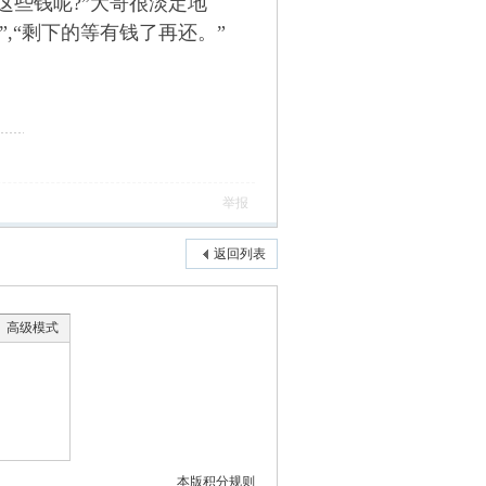
这些钱呢?”大哥很淡定地
”,“剩下的等有钱了再还。”
举报
返回列表
高级模式
本版积分规则