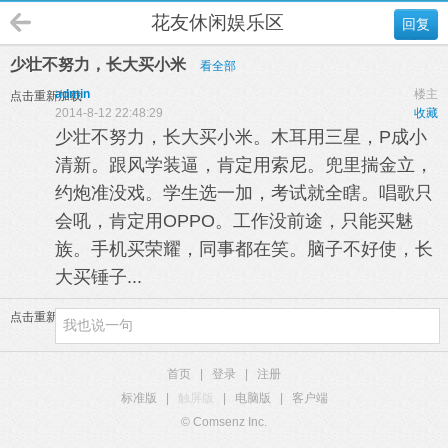
花友休闲娱乐区
回复
少壮不努力，长大买小米
看全部
admin
楼主
点击重新加载
2014-8-12 22:48:29
收藏
少壮不努力，长大买小米。木耳用三星，P成小
清新。跟风学装逼，肯定用索尼。兜里揣金立，
约炮准没戏。学生选一加，考试就全瞎。唱歌只
会吼，肯定用OPPO。工作没前途，只能买魅
族。手机买荣耀，同事都在笑。脑子不好使，长
大买锤子...
点击重新加载
首页
|
登录
|
注册
标准版
|
触屏版
|
电脑版
|
客户端
© Comsenz Inc.